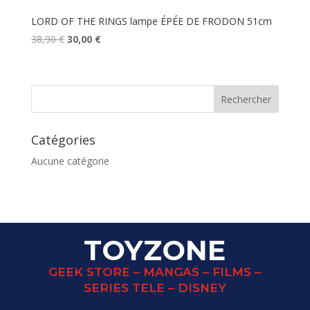
LORD OF THE RINGS lampe ÉPÉE DE FRODON 51cm
Le
Le
38,90
€
30,00
€
prix
prix
initial
actuel
était :
est :
38,90 €.
30,00 €.
Catégories
Aucune catégorie
TOYZONE
GEEK STORE – MANGAS – FILMS –
SERIES TELE – DISNEY