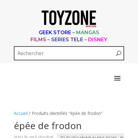
GEEK STORE
–
MANGAS
FILMS
–
SERIES TELE
–
DISNEY
Accueil
/ Produits identifiés “épée de frodon”
épée de frodon
Voici le seul résultat