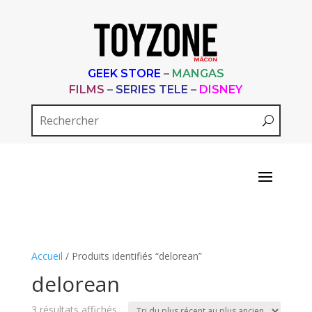
GEEK STORE
–
MANGAS
FILMS
–
SERIES TELE
–
DISNEY
Accueil
/ Produits identifiés “delorean”
delorean
Trié
3 résultats affichés