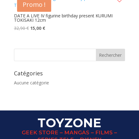
Promo !
DATE A LIVE IV figurine birthday present KURUMI
TOKISAKI 12cm
Le
Le
32,90
€
15,00
€
prix
prix
initial
actuel
était :
est :
32,90 €.
15,00 €.
Catégories
Aucune catégorie
TOYZONE
GEEK STORE – MANGAS – FILMS –