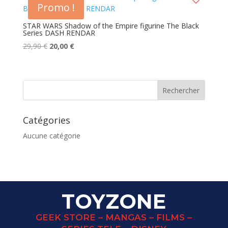
Promo !
STAR WARS Shadow of the Empire figurine The Black
Series DASH RENDAR
Le
Le
29,90
€
20,00
€
prix
prix
initial
actuel
était :
est :
29,90 €.
20,00 €.
Catégories
Aucune catégorie
TOYZONE
GEEK STORE – MANGAS – FILMS –