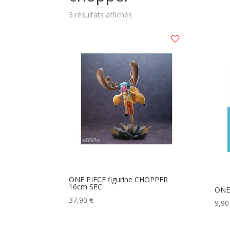
Trié
3 résultats affichés
du
plus
récent
au
plus
ancien
ONE PIECE figurine CHOPPER
16cm SFC
ONE
37,90
€
9,9