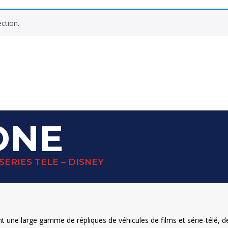
ction.
ONE
SERIES TELE – DISNEY
ne large gamme de répliques de véhicules de films et série-télé, des