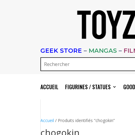
GEEK STORE
–
MANGAS
–
FI
ACCUEIL
FIGURINES / STATUES
GOOD
Accueil
/ Produits identifiés “chogokin”
chogokin