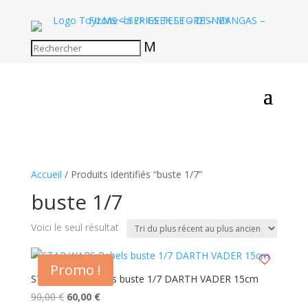
M
Accueil
/ Produits identifiés “buste 1/7”
buste 1/7
Voici le seul résultat
Promo !
STAR WARS Rebels buste 1/7 DARTH VADER 15cm
Le
Le
90,00
€
60,00
€