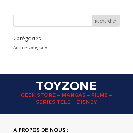
prix
prix
initial
actuel
était :
est :
90,00 €.
60,00 €.
Catégories
Aucune catégorie
TOYZONE
GEEK STORE – MANGAS – FILMS –
SERIES TELE – DISNEY
A PROPOS DE NOUS :