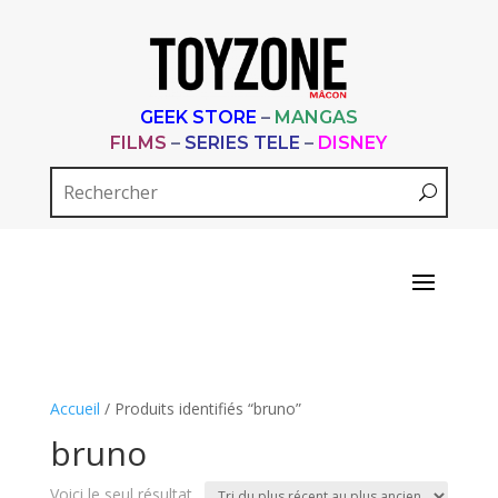
GEEK STORE
–
MANGAS
FILMS
–
SERIES TELE
–
DISNEY
Accueil
/ Produits identifiés “bruno”
bruno
Voici le seul résultat