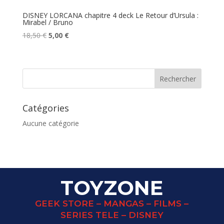
DISNEY LORCANA chapitre 4 deck Le Retour d’Ursula :
Mirabel / Bruno
Le
Le
18,50
€
5,00
€
prix
prix
initial
actuel
était :
est :
18,50 €.
5,00 €.
Catégories
Aucune catégorie
TOYZONE
GEEK STORE – MANGAS – FILMS –
SERIES TELE – DISNEY