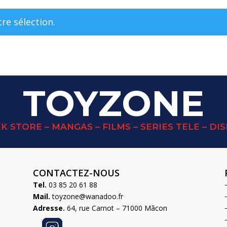
re sélection.
TOYZONE
K STORE – MANGAS – FILMS – SERIES TELE – DI
CONTACTEZ-NOUS
Tel.
03 85 20 61 88
Mail.
toyzone@wanadoo.fr
Adresse.
64, rue Carnot – 71000 Mâcon