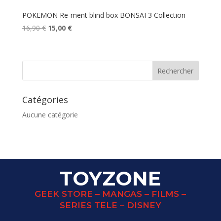
POKEMON Re-ment blind box BONSAI 3 Collection
Le
Le
16,90
€
15,00
€
prix
prix
initial
actuel
était :
est :
16,90 €.
15,00 €.
Catégories
Aucune catégorie
TOYZONE
GEEK STORE – MANGAS – FILMS –
SERIES TELE – DISNEY