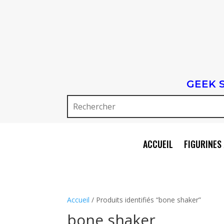
GEEK 
ACCUEIL
FIGURINES 
Accueil
/ Produits identifiés “bone shaker”
bone shaker