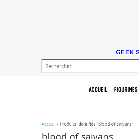
GEEK 
ACCUEIL
FIGURINES 
Accueil
/ Produits identifiés “blood of saiyans”
blood of saiyans