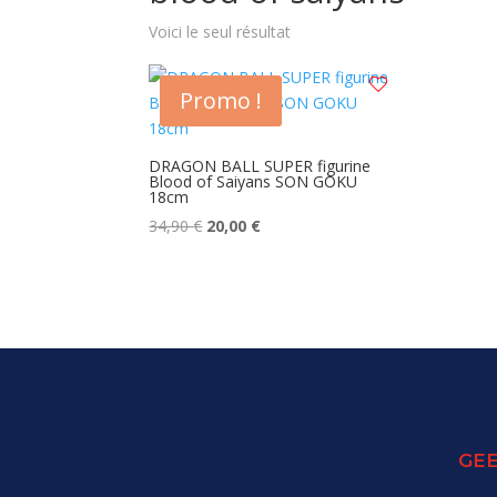
Voici le seul résultat
Promo !
DRAGON BALL SUPER figurine
Blood of Saiyans SON GOKU
18cm
Le
Le
34,90
€
20,00
€
prix
prix
initial
actuel
était :
est :
34,90 €.
20,00 €.
GEE