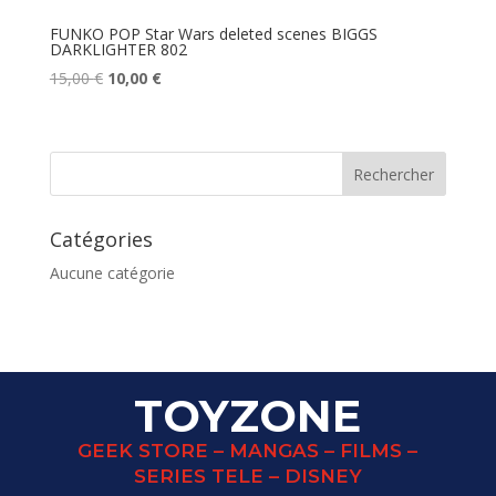
FUNKO POP Star Wars deleted scenes BIGGS
DARKLIGHTER 802
Le
Le
15,00
€
10,00
€
prix
prix
initial
actuel
était :
est :
15,00 €.
10,00 €.
Catégories
Aucune catégorie
TOYZONE
GEEK STORE – MANGAS – FILMS –
SERIES TELE – DISNEY