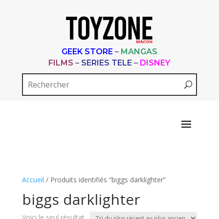
GEEK STORE
–
MANGAS
FILMS
–
SERIES TELE
–
DISNEY
Accueil
/ Produits identifiés “biggs darklighter”
biggs darklighter
Voici le seul résultat