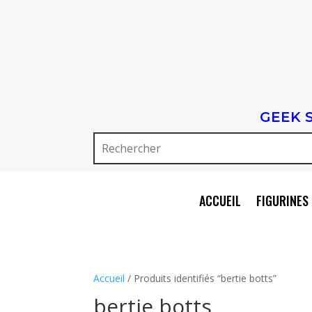
GEEK 
ACCUEIL
FIGURINES 
Accueil
/ Produits identifiés “bertie botts”
bertie botts