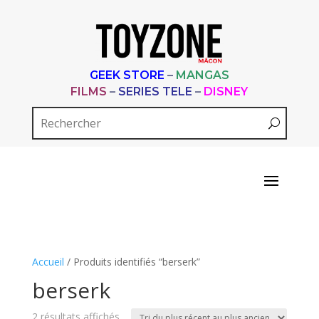
GEEK STORE
–
MANGAS
FILMS
–
SERIES TELE
–
DISNEY
Accueil
/ Produits identifiés “berserk”
berserk
Trié
2 résultats affichés