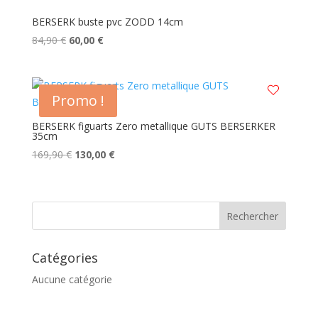
BERSERK buste pvc ZODD 14cm
Le
Le
84,90
€
60,00
€
prix
prix
initial
actuel
était :
est :
Promo !
84,90 €.
60,00 €.
BERSERK figuarts Zero metallique GUTS BERSERKER
35cm
Le
Le
169,90
€
130,00
€
prix
prix
initial
actuel
était :
est :
169,90 €.
130,00 €.
Catégories
Aucune catégorie