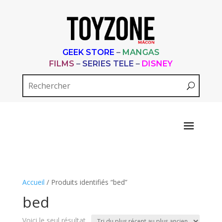
GEEK STORE
–
MANGAS
FILMS
–
SERIES TELE
–
DISNEY
Accueil
/ Produits identifiés “bed”
bed
Voici le seul résultat