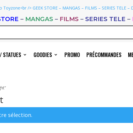
STORE
–
MANGAS
–
FILMS
–
SERIES TELE
–
/ STATUES
GOODIES
PROMO
PRÉCOMMANDES
ME
ght”
t
re sélection.