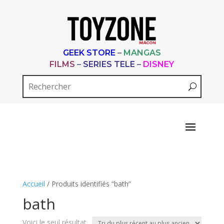
GEEK STORE
–
MANGAS
FILMS
–
SERIES TELE
–
DISNEY
Accueil
/ Produits identifiés “bath”
bath
Voici le seul résultat