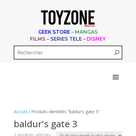
GEEK STORE
–
MANGAS
FILMS
–
SERIES TELE
–
DISNEY
Accueil
/ Produits identifiés “baldur's gate 3”
baldur's gate 3
Trié
2 résultats affichés