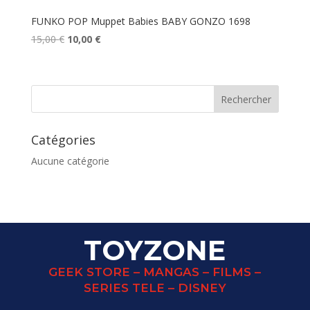
FUNKO POP Muppet Babies BABY GONZO 1698
Le
Le
15,00
€
10,00
€
prix
prix
initial
actuel
était :
est :
15,00 €.
10,00 €.
Catégories
Aucune catégorie
TOYZONE
GEEK STORE – MANGAS – FILMS –
SERIES TELE – DISNEY