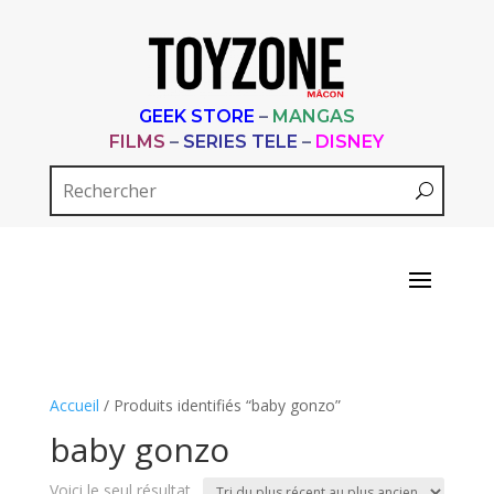
GEEK STORE
–
MANGAS
FILMS
–
SERIES TELE
–
DISNEY
Accueil
/ Produits identifiés “baby gonzo”
baby gonzo
Voici le seul résultat