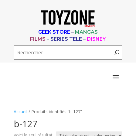
GEEK STORE
–
MANGAS
FILMS
–
SERIES TELE
–
DISNEY
Accueil
/ Produits identifiés “b-127”
b-127
Voici le seul résultat