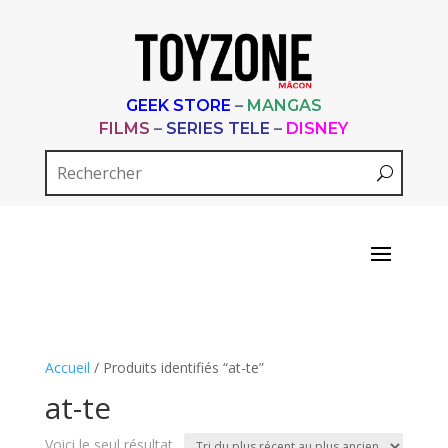
GEEK STORE
–
MANGAS
FILMS
–
SERIES TELE
–
DISNEY
Accueil
/ Produits identifiés “at-te”
at-te
Voici le seul résultat