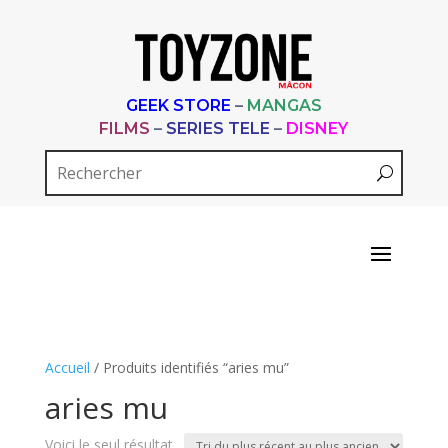
GEEK STORE
–
MANGAS
FILMS
–
SERIES TELE
–
DISNEY
Accueil
/ Produits identifiés “aries mu”
aries mu
Voici le seul résultat