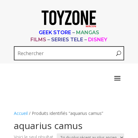
GEEK STORE
–
MANGAS
FILMS
–
SERIES TELE
–
DISNEY
Accueil
/ Produits identifiés “aquarius camus”
aquarius camus
Voici le seul résultat