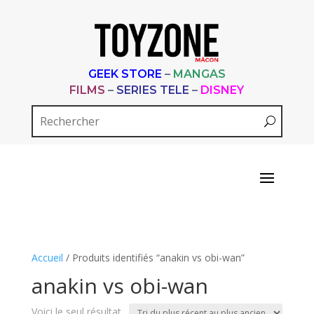
GEEK STORE
–
MANGAS
FILMS
–
SERIES TELE
–
DISNEY
Accueil
/ Produits identifiés “anakin vs obi-wan”
anakin vs obi-wan
Voici le seul résultat