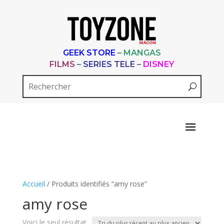
GEEK STORE
–
MANGAS
FILMS
–
SERIES TELE
–
DISNEY
Accueil
/ Produits identifiés “amy rose”
amy rose
Voici le seul résultat