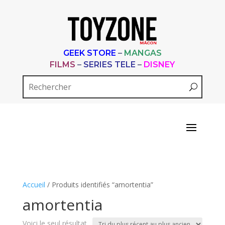
GEEK STORE
–
MANGAS
FILMS
–
SERIES TELE
–
DISNEY
Accueil
/ Produits identifiés “amortentia”
amortentia
Voici le seul résultat