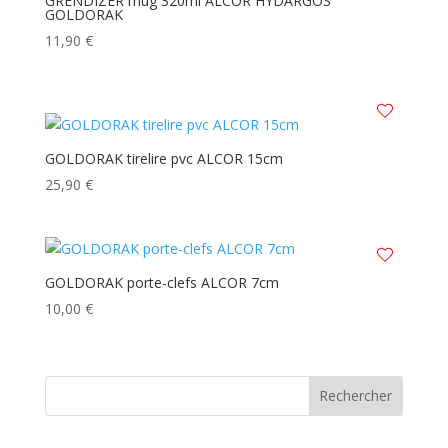
GRENDIZER mug 320ml ALCOR HYDARGOS
GOLDORAK
plus
ancien
11,90
€
GOLDORAK tirelire pvc ALCOR 15cm
25,90
€
GOLDORAK porte-clefs ALCOR 7cm
10,00
€