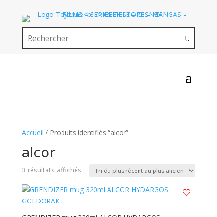
Accueil
/ Produits identifiés “alcor”
alcor
Trié
3 résultats affichés
du
plus
récent
au