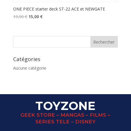
ONE PIECE starter deck ST-22 ACE et NEWGATE
Le
Le
19,90
€
15,00
€
prix
prix
initial
actuel
était :
est :
19,90 €.
15,00 €.
Catégories
Aucune catégorie
TOYZONE
GEEK STORE – MANGAS – FILMS –
SERIES TELE – DISNEY