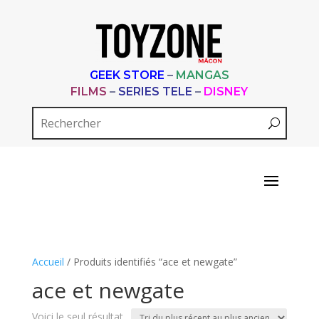
GEEK STORE
–
MANGAS
FILMS
–
SERIES TELE
–
DISNEY
Accueil
/ Produits identifiés “ace et newgate”
ace et newgate
Voici le seul résultat