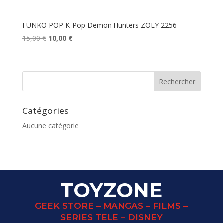
FUNKO POP K-Pop Demon Hunters ZOEY 2256
Le
Le
15,00
€
10,00
€
prix
prix
initial
actuel
était :
est :
15,00 €.
10,00 €.
Catégories
Aucune catégorie
TOYZONE
GEEK STORE – MANGAS – FILMS –
SERIES TELE – DISNEY