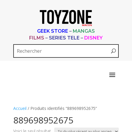
GEEK STORE
–
MANGAS
FILMS
–
SERIES TELE
–
DISNEY
Accueil
/ Produits identifiés “889698952675”
889698952675
Voici le seul résultat