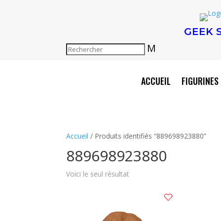
GEEK 
M
ACCUEIL
FIGURINES 
Accueil
/ Produits identifiés “889698923880”
889698923880
Voici le seul résultat