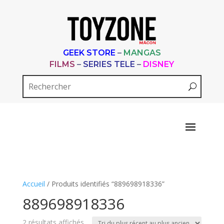
GEEK STORE
–
MANGAS
FILMS
–
SERIES TELE
–
DISNEY
Accueil
/ Produits identifiés “889698918336”
889698918336
Trié
2 résultats affichés