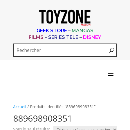
GEEK STORE
–
MANGAS
FILMS
–
SERIES TELE
–
DISNEY
Accueil
/ Produits identifiés “889698908351”
889698908351
Voici le seul résultat