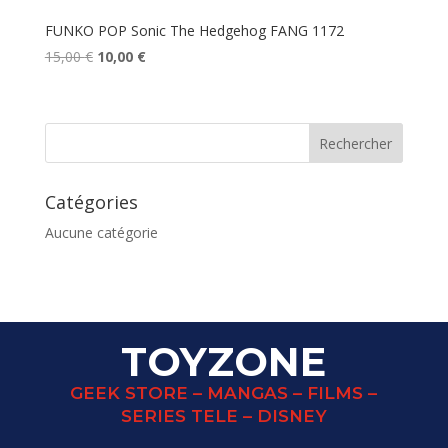
FUNKO POP Sonic The Hedgehog FANG 1172
Le
Le
15,00
€
10,00
€
prix
prix
initial
actuel
était :
est :
15,00 €.
10,00 €.
Catégories
Aucune catégorie
TOYZONE
GEEK STORE – MANGAS – FILMS –
SERIES TELE – DISNEY