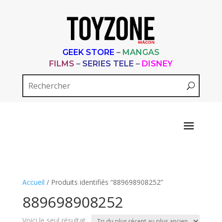
GEEK STORE
–
MANGAS
FILMS
–
SERIES TELE
–
DISNEY
Accueil
/ Produits identifiés “889698908252”
889698908252
Voici le seul résultat