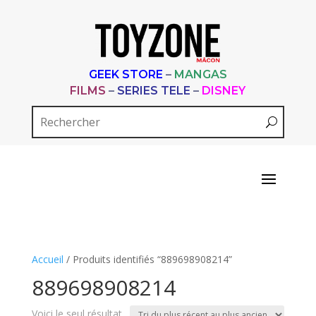
GEEK STORE
–
MANGAS
FILMS
–
SERIES TELE
–
DISNEY
Accueil
/ Produits identifiés “889698908214”
889698908214
Voici le seul résultat