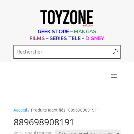
GEEK STORE
–
MANGAS
FILMS
–
SERIES TELE
–
DISNEY
Accueil
/ Produits identifiés “889698908191”
889698908191
Voici le seul résultat