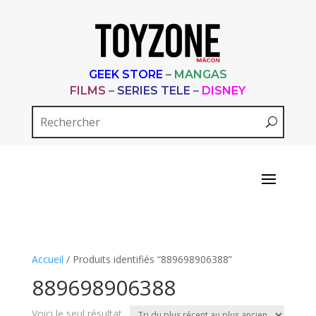
GEEK STORE
–
MANGAS
FILMS
–
SERIES TELE
–
DISNEY
Accueil
/ Produits identifiés “889698906388”
889698906388
Voici le seul résultat