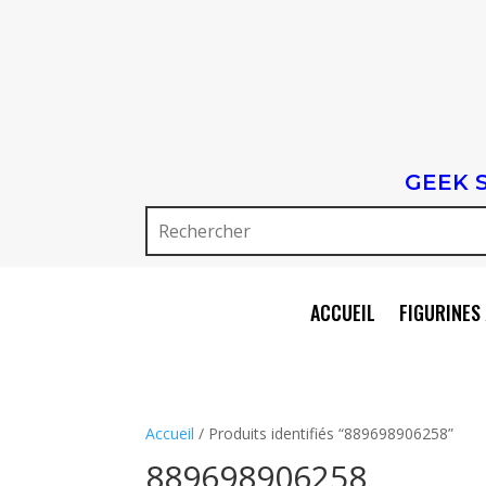
GEEK 
ACCUEIL
FIGURINES 
Accueil
/ Produits identifiés “889698906258”
889698906258