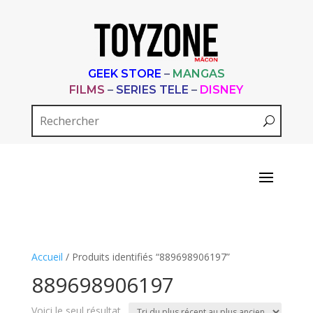
GEEK STORE
–
MANGAS
FILMS
–
SERIES TELE
–
DISNEY
Accueil
/ Produits identifiés “889698906197”
889698906197
Voici le seul résultat