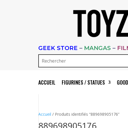
GEEK STORE
–
MANGAS
–
FI
ACCUEIL
FIGURINES / STATUES
GOOD
Accueil
/ Produits identifiés “889698905176”
889698905176