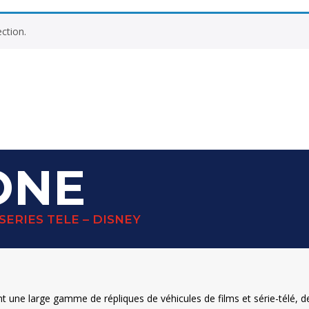
ction.
ONE
SERIES TELE – DISNEY
ne large gamme de répliques de véhicules de films et série-télé, des