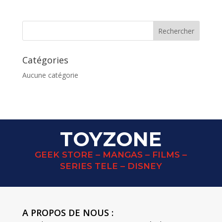
prix
prix
initial
actuel
était :
est :
15,00 €.
10,00 €.
Catégories
Aucune catégorie
TOYZONE
GEEK STORE – MANGAS – FILMS –
SERIES TELE – DISNEY
A PROPOS DE NOUS :