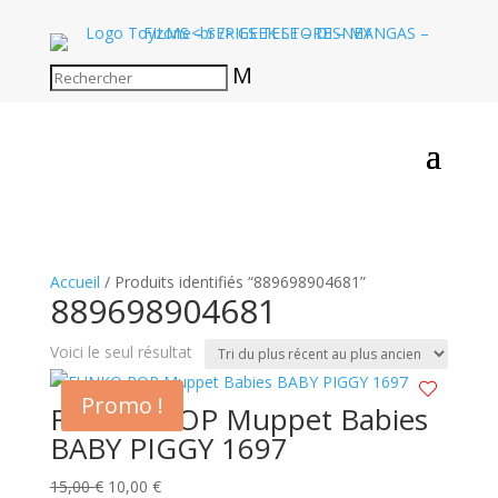
M
Accueil
/ Produits identifiés “889698904681”
889698904681
Voici le seul résultat
Promo !
FUNKO POP Muppet Babies
BABY PIGGY 1697
Le
Le
15,00
€
10,00
€