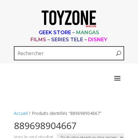
GEEK STORE
–
MANGAS
FILMS
–
SERIES TELE
–
DISNEY
Accueil
/ Produits identifiés “889698904667”
889698904667
Voici le seul résultat