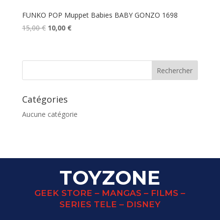
FUNKO POP Muppet Babies BABY GONZO 1698
Le
Le
15,00
€
10,00
€
prix
prix
initial
actuel
était :
est :
15,00 €.
10,00 €.
Catégories
Aucune catégorie
TOYZONE
GEEK STORE – MANGAS – FILMS –
SERIES TELE – DISNEY