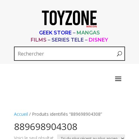
GEEK STORE
–
MANGAS
FILMS
–
SERIES TELE
–
DISNEY
Accueil
/ Produits identifiés “889698904308”
889698904308
Voici le seul résultat