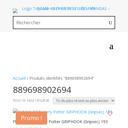
Accueil
/ Produits identifiés “889698902694”
889698902694
Voici le seul résultat
Promo !
FUNKO POP Harry Potter GRIPHOOK (Gripsec) 193