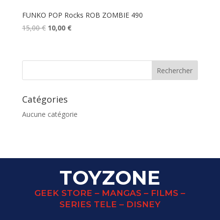
FUNKO POP Rocks ROB ZOMBIE 490
Le
Le
15,00
€
10,00
€
prix
prix
initial
actuel
était :
est :
15,00 €.
10,00 €.
Catégories
Aucune catégorie
TOYZONE
GEEK STORE – MANGAS – FILMS –
SERIES TELE – DISNEY