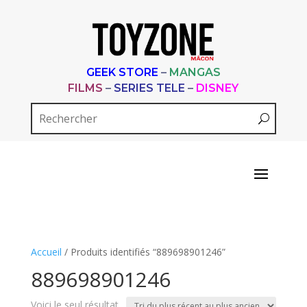
GEEK STORE
–
MANGAS
FILMS
–
SERIES TELE
–
DISNEY
Accueil
/ Produits identifiés “889698901246”
889698901246
Voici le seul résultat