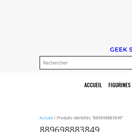
GEEK 
ACCUEIL
FIGURINES 
Accueil
/ Produits identifiés “889698883849”
889698883849