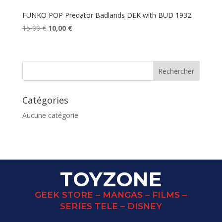
FUNKO POP Predator Badlands DEK with BUD 1932
Le
Le
15,00
€
10,00
€
prix
prix
initial
actuel
était :
est :
15,00 €.
10,00 €.
Catégories
Aucune catégorie
TOYZONE
GEEK STORE – MANGAS – FILMS –
SERIES TELE – DISNEY