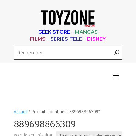
GEEK STORE
–
MANGAS
FILMS
–
SERIES TELE
–
DISNEY
Accueil
/ Produits identifiés “889698866309”
889698866309
Voici le seul résultat