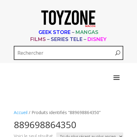
GEEK STORE
–
MANGAS
FILMS
–
SERIES TELE
–
DISNEY
Accueil
/ Produits identifiés “889698864350”
889698864350
Voici le seul résultat