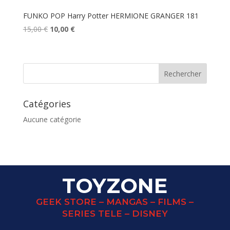
FUNKO POP Harry Potter HERMIONE GRANGER 181
Le
Le
15,00
€
10,00
€
prix
prix
initial
actuel
était :
est :
15,00 €.
10,00 €.
Catégories
Aucune catégorie
TOYZONE
GEEK STORE – MANGAS – FILMS –
SERIES TELE – DISNEY