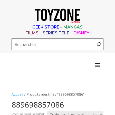
GEEK STORE
–
MANGAS
FILMS
–
SERIES TELE
–
DISNEY
Accueil
/ Produits identifiés “889698857086”
889698857086
Voici le seul résultat