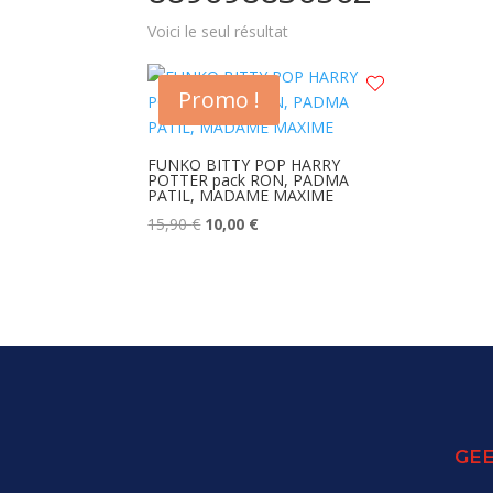
Voici le seul résultat
Promo !
FUNKO BITTY POP HARRY
POTTER pack RON, PADMA
PATIL, MADAME MAXIME
Le
Le
15,90
€
10,00
€
prix
prix
initial
actuel
était :
est :
15,90 €.
10,00 €.
GEE