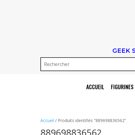
GEEK 
ACCUEIL
FIGURINES 
Accueil
/ Produits identifiés “889698836562”
889698836562